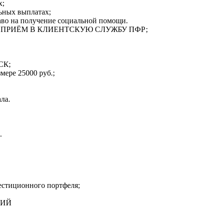
х;
ьных выплатах;
аво на получение социальной помощи.
 ПРИЁМ В КЛИЕНТСКУЮ СЛУЖБУ ПФР;
СК;
мере 25000 руб.;
ла.
.
естиционного портфеля;
НИЙ